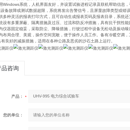
用Windows系统，人机界面友好，并设置试验进程记录及联机帮助信
现设备故障或测试数据超限，系统将发出告警信号，且屏显故障类型或错
提供多种灵活的报表打印方式，且可自动生成报表页码及报表目录，系统还
系统设有多重屏蔽、隔离措施及过压、过流和防反冲措施，具有抗干扰性能
车内仪器固定稳妥，采取防尘、降噪措施，行驶过程中设备无松动及振动噪
车内布局合理、美观，操作空间宽敞，便于操作人员工作。备有冷暖空调，
、具有良好的减振措施，适用在各种公路及恶劣的沙石土路上运行。
产品咨询
产品：
您的单位：