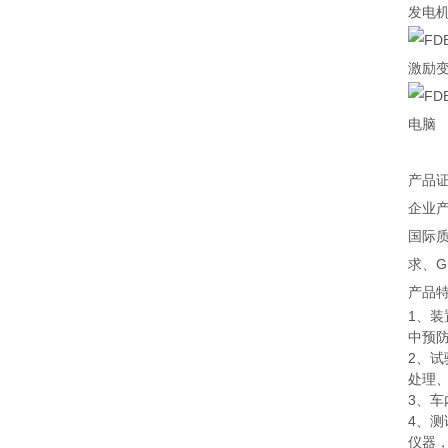
发电
激励
电脑
产品
企业
国际质
求、G
产品
1、
中预
2、
处理
3、
4、
仪器