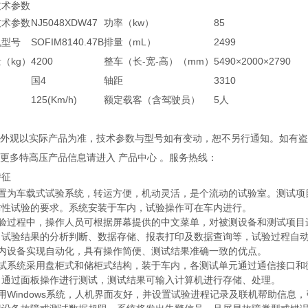
技术参数
技术参数
NJ5048XDW47
功率（kw）
85
机型号
SOFIM8140.47B
排量（mL）
2499
（kg）
4200
整车（长-宽-高）（mm）
5490×2000×2790
国4
轴距
3310
125(Km/h)
额定载客（含驾驶员）
5人
产品外观以实际产品为准，技术参数与型号如有变动，恕不另行通知。如有
解更多特高压产品信息请进入 产品中心 。服务热线：
特征
装置为车载式试验系统，转运方便，机动灵活，是个流动的试验室。测试项目
防性试验的要求。系统安装于车内，试验操作可在车内进行。
试验过程中，操作人员可根据屏幕提供的中文菜单，对被测设备和测试项目
、试验结果的分析判断、数据存储、报表打印及数据查询等，试验过程自
车内设备实现自动化，具有操作简便、测试结果准确一致的优点。
测试系统采用盘柜式和储柜式结构，装于车内，各测试单元通过通信接口和
，通过面板操作进行测试，测试结果可输入计算机进行存储、处理。
用Windows系统，人机界面友好，并设置试验进程记录及联机帮助信