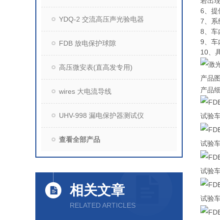
若出
6、
YDQ-2 交流高压声光验电器
7、
8、
9、
FDB 放电保护球隙
10
高压微安表(直高发专用)
产品
产品
wires 大电流导线
UHV-998 漏电保护器测试仪
试验
查看全部产品
试验
试验
相关文章
试验
RELATED ARTICLES