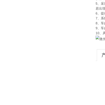
5、采
若出
6、
7、
8、
9、
10