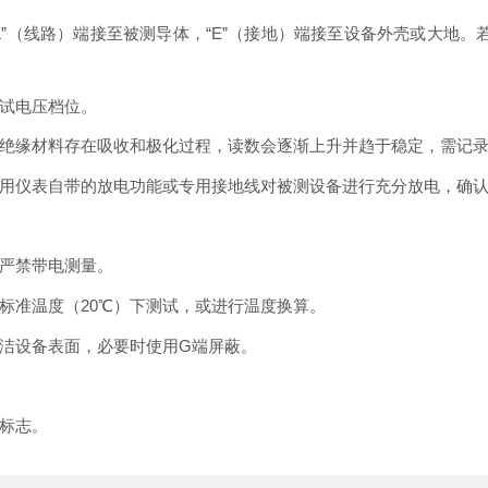
“L”（线路）端接至被测导体，“E”（接地）端接至设备外壳或大地。
试电压档位。
于绝缘材料存在吸收和极化过程，读数会逐渐上升并趋于稳定，需记
用仪表自带的放电功能或专用接地线对被测设备进行充分放电，确
严禁带电测量。
20℃）下测试，或进行温度换算。
标准温度（
G端屏蔽。
洁设备表面，必要时使用
标志。