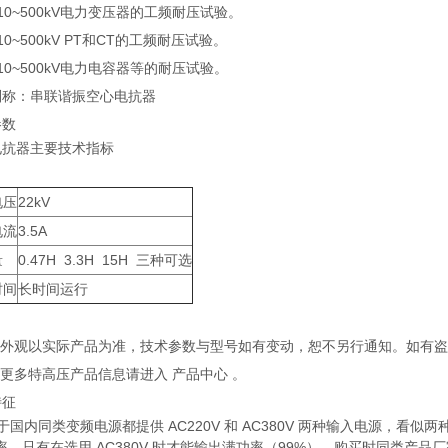
10~500kV电力变压器的工频耐压试验。
10~500kV PT和CT的工频耐压试验。
10~500kV电力电容器等的耐压试验。
别称：串联谐振空心电抗器
参数
电抗器主要技术指标
电压
22kV
电流
3.5A
量
0.47H 3.3H 15H 三种可选
时间
长时间运行
产品外观以实际产品为准，技术参数与型号如有变动，恕不另行通知。如有
解更多特高压产品信息请进入 产品中心 。
特征
于国内同类变频电源都提供 AC220V 和 AC380V 两种输入电源，看似两
率，只有在选用 AC380V 时才能输出满功率（99%）。购买时同类产品