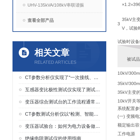
×1.2=39
UHV-135kVA/108kV串联谐振
35kV主
查看全部产品
3
V，试验时
试验时设备
相关文章
被试品
RELATED ARTICLES
10kV/300
CT参数分析仪实现了“一次接线、多项检测、自动生成结果”的流程
35kV/300
互感器变比极性测试仪实现了测试的集成化与简便性
35kV主
10kV开关
变压器综合测试台的工作流程通常分为以下几个环节
系统配置参
CT参数测试分析仪以“检测、智能便捷”为核心
(一) 变频电
额定输出容
变压器试验台：如何为电力设备做“体检”？
工作电源
绝缘电阻测试仪的使用指南