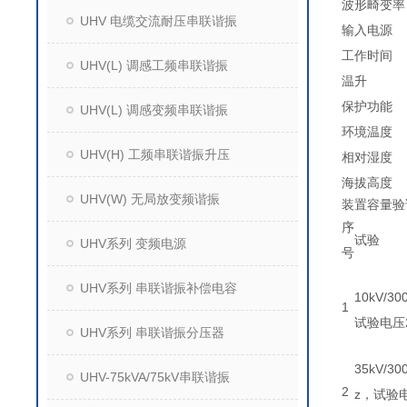
波形畸变率
UHV 电缆交流耐压串联谐振
输入电源
工作时间
UHV(L) 调感工频串联谐振
温升
保护功能
UHV(L) 调感变频串联谐振
环境温度
UHV(H) 工频串联谐振升压
相对湿度
海拔高度
UHV(W) 无局放变频谐振
装置容量验证
序
试验
UHV系列 变频电源
号
UHV系列 串联谐振补偿电容
10kV/3
1
试验电压2
UHV系列 串联谐振分压器
35kV/3
UHV-75kVA/75kV串联谐振
2
z，试验电