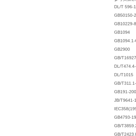
DL/T 596-
GB50150-
GB10229-
GB1094
GB1094.1-
GB2900
GB/T16927
DL/T474.4
DL/T1015
GB/T311.1
GB191-20
JB/T9641-
IEC358(19
GB4793-1
GB/T3859.
GB/T2423.