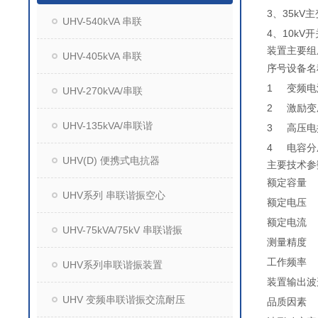
3、35kV
UHV-540kVA 串联
4、10kV
装置主要组
UHV-405kVA 串联
序号
设备名
1
变频电
UHV-270kVA/串联
2
激励变
UHV-135kVA/串联谐
3
高压电
4
电容分
UHV(D) 便携式电抗器
主要技术参
额定容量
UHV系列 串联谐振空心
额定电压
额定电流
UHV-75kVA/75kV 串联谐振
测量精度
工作频率
UHV系列串联谐振装置
装置输出波
UHV 变频串联谐振交流耐压
品质因素