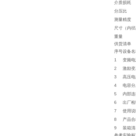
介质损耗
分压比
测量精度
尺寸（内径
重量
供货清单
序号
设备名
1
变频电
2
激励变
3
高压电
4
电容分
5
内部连
6
出厂检
7
使用说
8
产品合
9
装箱清
参考实验标