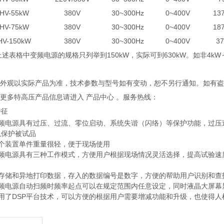
HV-55kW
380V
30~300Hz
0~400V
13
HV-75kW
380V
30~300Hz
0~400V
18
HV-150kW
380V
30~300Hz
0~400V
3
上述表格中变频电源的规格只列举到150kW，实际可到630kW。如非4k
产品外观以实际产品为准，技术参数与型号如有变动，恕不另行通知。如有
解更多特高压产品信息请进入 产品中心 。服务热线：
特征
变频电源具有过压、过流、零位启动、系统失谐（闪络）等保护功能，过压
以保护被试品
整个装置单件重量很轻，便于现场使用
变频电源具有三种工作模式，方便用户根据现场情况灵活选择，提高试验速
能存储和异地打印数据，存入的数据编号是数字，方便的帮助用户识别和查
变频电源自动扫频时频率起点可以在规定范围内任意设定，同时液晶大屏幕
采用了DSP平台技术，可以方便的根据用户需要增减功能和升级，也使得