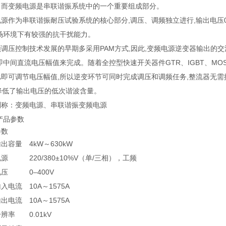
。而变频电源是串联谐振系统中的一个重要组成部分。
源作为串联谐振耐压试验系统的核心部分,调压、调频独立进行,输出电压0～40
现场环境下有较强的抗干扰能力。
调压控制技术发展的早期多采用PAM方式,因此,变频电源逆变器输出的交
即中间直流电压幅值来完成。随着全控型快速开关器件GTR、IGBT、MO
即可调节电压幅值,所以逆变环节可同时完成调压和调频任务,整流器无需
降低了输出电压的低次谐波含量。
别称：变频电源、串联谐振变频电源
品参数
参数
输出容量
4kW～630kW
电源
220/380±10%V（单/三相），工频
电压
0–400V
输入电流
10A～1575A
输出电流
10A～1575A
分辨率
0.01kV