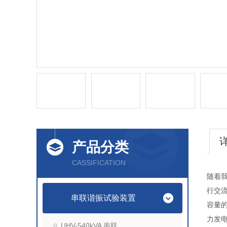
产品分类
CASSIFICATION
随着
行交
串联谐振试验装置
容量
力发
UHV-540kVA 串联