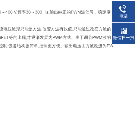
0 V,频率30～300 Hz,输出纯正的PWM波信号，稳定度
电话
流电压波形只能是方波,改变方波有效值,只能通过改变方波的
SFET等的出现,才逐渐发展为PWM方式。由于调节PWM波的
微信扫一扫
控制,设备结构更简单,控制更方便。输出电压由方波改进为PW