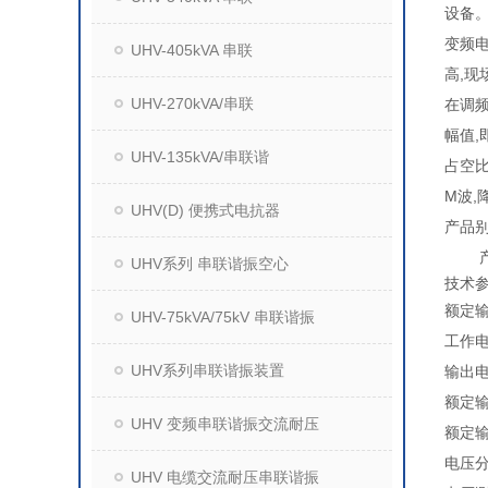
设备
变频电
UHV-405kVA 串联
高,
UHV-270kVA/串联
在调频
幅值,
UHV-135kVA/串联谐
占空比
M波,
UHV(D) 便携式电抗器
产品
产
UHV系列 串联谐振空心
技术
额定
UHV-75kVA/75kV 串联谐振
工作
UHV系列串联谐振装置
输出
额定
UHV 变频串联谐振交流耐压
额定
电压
UHV 电缆交流耐压串联谐振