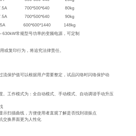
7.5A
700*500*640
80kg
7.5A
700*500*640
90kg
75A
600*600*1440
148kg
W～630kW常规型号功率的变频电源，可定制
盗用或复印行为，将追究法律责任。
过流保护值可以根据用户需要整定，试品闪络时闪络保护动
度。工作模式为：全自动模式、手动模式、自动调谐手动升压
找
显示扫描曲线，方便使用者直观了解是否找到谐振点
人机交换界面更为人性化