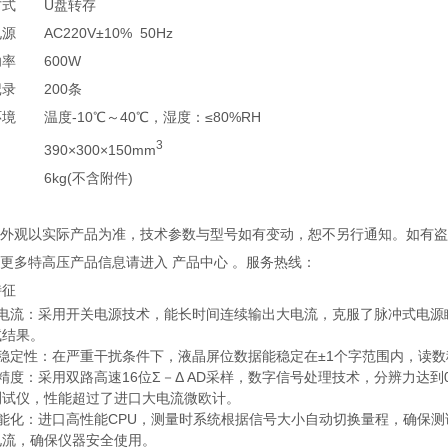
方式
U盘转存
电源
AC220V±10% 50Hz
功率
600W
记录
200条
环境
温度-10℃～40℃，湿度：≤80%RH
3
390×300×150mm
6kg(不含附件)
产品外观以实际产品为准，技术参数与型号如有变动，恕不另行通知。如有
解更多特高压产品信息请进入 产品中心 。服务热线：
特征
大电流：采用开关电源技术，能长时间连续输出大电流，克服了脉冲式电源
试结果。
高稳定性：在严重干扰条件下，液晶屏位数据能稳定在±1个字范围内，读
精度：采用双路高速16位Σ－Δ AD采样，数字信号处理技术，分辨力达到0
测试仪，性能超过了进口大电流微欧计。
智能化：进口高性能CPU，测量时系统根据信号大小自动切换量程，确保
电流，确保仪器安全使用。