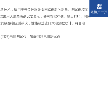
电路技术，适用于开关控制设备回路电阻的测量。测试电流采
微信扫一扫
试结果用大屏幕液晶LCD显示，并有数据存储、输出打印、时间
稳定的接触电阻测试仪，性能超过进口大电流微欧计。符合电
(回路)电阻测试仪、智能回路电阻测试仪