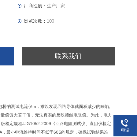
厂商性质：
生产厂家
浏览次数：
100
联系我们
类电桥的测试电流仅m，难以发现回路导体截面积减少的缺陷。
测量值偏大若干倍，无法真实的反映接触电阻值。为此，电力
版检定规程JJG1052-2009《回路电阻测试仪、直阻仪检定
电话
A，最小电流维持时间不低于60S的规定，确保试验结果准