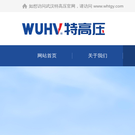
如想访问武汉特高压官网，请访问
www.whtgy.com
网站首页
关于我们