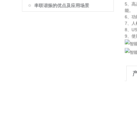
5、
串联谐振的优点及应用场景
能。
6、功
7、
8、U
9、