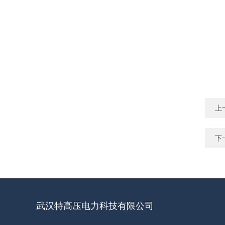
上
下
武汉特高压电力科技有限公司