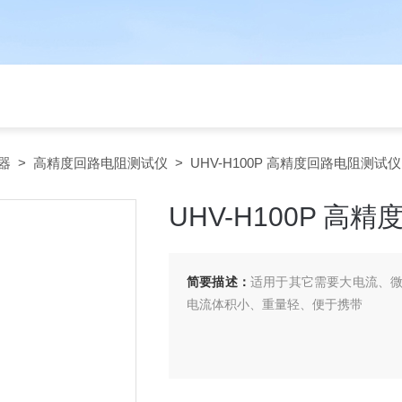
器
>
高精度回路电阻测试仪
> UHV-H100P 高精度回路电阻测试仪
UHV-H100P 高
简要描述：
适用于其它需要大电流、
电流体积小、重量轻、便于携带