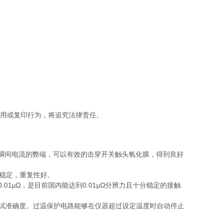
盗用或复印行为，将追究法律责任。
瞬间电流的弊端，可以有效的击穿开关触头氧化膜，得到良好
数稳定，重复性好。
.01μΩ，是目前国内能达到0.01μΩ分辨力且十分稳定的接触
测试准确度。过温保护电路能够在仪器超过设定温度时自动停止