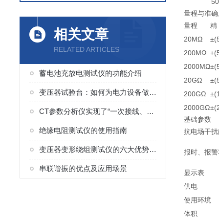
5
量程与准确
量程
精
相关文章
20MΩ
±(
RELATED ARTICLES
200MΩ
±(
2000MΩ
±(
蓄电池充放电测试仪的功能介绍
20GΩ
±(
变压器试验台：如何为电力设备做“体检”？
200GΩ
±(
2000GΩ
±(
CT参数分析仪实现了“一次接线、多项检测、自动生成结果”的流程
基础参数
绝缘电阻测试仪的使用指南
抗电场干扰
变压器变形绕组测试仪的六大优势分析
报时、报警
串联谐振的优点及应用场景
显示表
供电
使用环境
体积