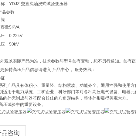
称：YDJZ 交直流油浸式试验变压器
品参数
系统
箱容量
5KVA
电压
0.22kV
电压
50kV
产品外观以实际产品为准，技术参数与型号如有变动，恕不另行通知。如有
解更多特高压产品信息请进入 产品中心 。服务热线：
特征
本系列产品具有体积小、重量轻、结构紧凑、功能齐全、通用性强和使用方
特别适用于电力系统、工矿企业、科研部门等对各种高压电气设备、电器元
产品的外壳制成与器芯配合较佳的八角形结构，整体外形显得美观大方。
是高压试验中的重要设备。
产品咨询