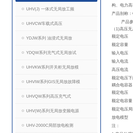
构、电力高
UHV(J) 一体式无局放工频
产品别称：
产品参
UHVCW车载式高压
（1)高压
额定电压
YDJW系列 油浸式无局放
额定容量
YDQW系列充气式无局放试
输入电压
输入电流
UHVKW系列开关柜无局放模
高压电流
额定电压下
UHVIW系列GIS无局放故障模
耦合电容器
额定电压
UHVQW系列高压充气式
额定电容量
额定电压局
UHV(W)系列无局放变频电源
放电模型
UHV-2000C局部放电检测
注：