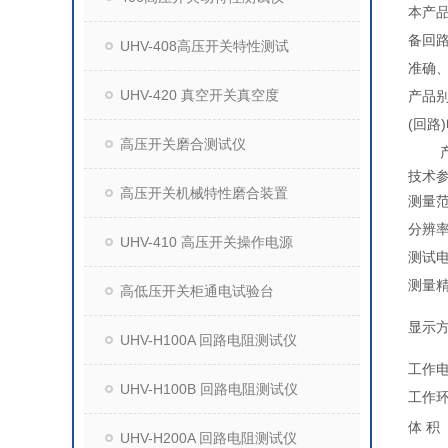
本产品
备回路
UHV-408高压开关特性测试
准确
UHV-420 真空开关真空度
产品
(回路
高压开关磨合测试仪
产
技术
高压开关机械特性磨合装置
测量
分辨
UHV-410 高压开关操作电源
测试
测量
高低压开关柜通电试验台
显示
UHV-H100A 回路电阻测试仪
工作
UHV-H100B 回路电阻测试仪
工作
体 积
UHV-H200A 回路电阻测试仪