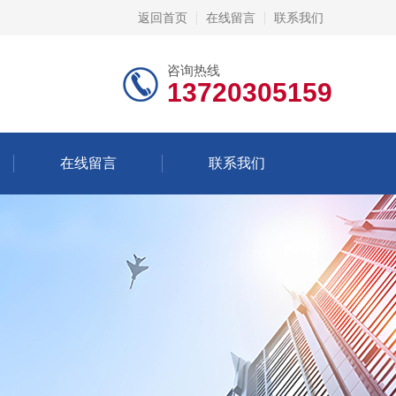
返回首页
在线留言
联系我们
咨询热线
13720305159
在线留言
联系我们