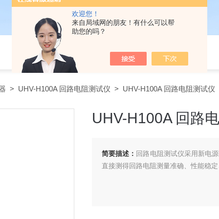
欢迎您！
来自局域网的朋友！有什么可以帮
助您的吗？
器
>
UHV-H100A 回路电阻测试仪
> UHV-H100A 回路电阻测试仪
UHV-H100A 回
简要描述：
回路电阻测试仪采用新电源
直接测得回路电阻测量准确、性能稳定