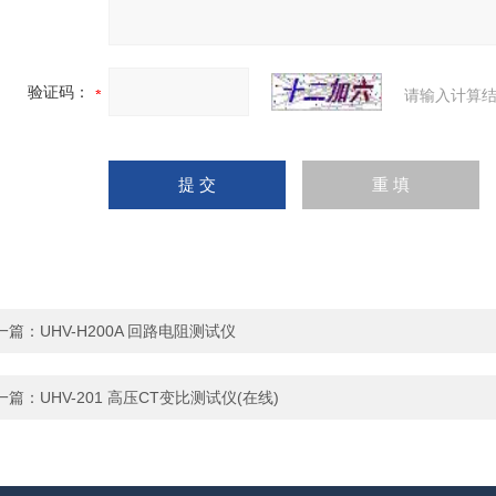
验证码：
请输入计算结
一篇：
UHV-H200A 回路电阻测试仪
一篇：
UHV-201 高压CT变比测试仪(在线)