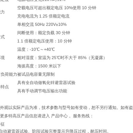
空载电压可超出额定电压 10%使用 10 分钟
能力
充电电流为 1.25 倍额定电流
单相交流 50Hz 220V±10%
间断使用：额定负载 30 分钟
方式
1.1 倍额定电压使用：10 分钟
温度：-10℃～+40℃
环境
相对湿度：室温为 25℃时不大于 85%（无凝露）
海拔高度：1500 米以下
容负荷能力
被试品电容量无限制
具有全自动做氧化锌避雷器试验
箱特点
具有手动调节电压输出功能
产品外观以实际产品为准，技术参数与型号如有变动，恕不另行通知。如有
解更多特高压产品信息请进入 产品中心 。服务热线：
特征
全自动避雷器试验、阶段试验完整显示升降压过程，耐压时间。