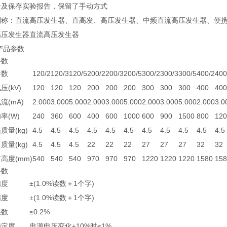
告及保存实验报告，保留了手动方式
别称：直流高压发生器、直高发、高压发生器、中频直流高压发生器、便
高压发生器直流高压发生器
品参数
参数
参数
120/2
120/3
120/5
200/2
200/3
200/5
300/2
300/3
300/5
400/2
400
压(kV)
120
120
120
200
200
200
300
300
300
400
400
流(mA)
2.000
3.000
5.000
2.000
3.000
5.000
2.000
3.000
5.000
2.000
3.0
率(W)
240
360
600
400
600
1000
600
900
1500
800
120
质量(kg)
4.5
4.5
4.5
4.5
4.5
4.5
4.5
4.5
4.5
4.5
4.5
质量(kg)
4.5
4.5
4.5
22
22
22
27
27
27
32
32
高度(mm)
540
540
540
970
970
970
1220
1220
1220
1580
158
参数
精度
±(1.0%读数＋1个字)
精度
±(1.0%读数＋1个字)
系数
≤0.2%
稳定度
电源电压变化±10%时≤1%