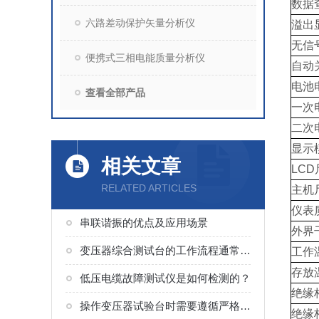
数据
六路差动保护矢量分析仪
溢出
无信
便携式三相电能质量分析仪
自动
电池
查看全部产品
一次
二次
显示
相关文章
LCD
RELATED ARTICLES
主机
仪表
串联谐振的优点及应用场景
外界
变压器综合测试台的工作流程通常分为以下几个环节
工作
存放
低压电缆故障测试仪是如何检测的？
绝缘
操作变压器试验台时需要遵循严格的安全规程
绝缘