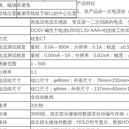
产品特征
场、磁场
应避免
1、采产品由一次电流钳
导线位置
被测导线处于钳口的中心位置
高低压电流互感器、变压器一二次回路的电流、
DC6V 碱性干电池LR03(1.5V AAA×4)连续工作
方式
钳形CT
电流测试精度
量程：0.0A～800A；分辨率：0.1A；精度：±0.
电流测试精度
量程：0.00mA～5A；分辨率：0.01mA；精度：±
测量范围
1～500
分辨率
0.1
电流钳尺寸
钳口尺寸：φ48mm；外形尺寸：76mm×255mm×
电流钳尺寸
钳口尺寸：φ8mm；外形尺寸：137mm×40mm×1
全自动换档
速率
3次/秒
存储
3000组，按左箭头键保持数据并自动编号存储
保持
按左箭头键保持数据，HOLD符号显示，再按HO