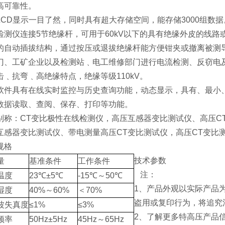
高可靠性。
LCD显示一目了然，同时具有超大存储空间，能存储3000组数据
检测仪连接5节绝缘杆，可用于60kV以下的具有绝缘外皮的线路
的自动插拔结构，通过按压或退拔绝缘杆能方便钳夹或撤离被测
门、工矿企业以及检测站﹑电工维修部门进行电流检测、反窃电
击﹑抗弯﹑高绝缘特点，绝缘等级110kV。
软件具有在线实时监控与历史查询功能，动态显示，具有、最小
数据读取、查阅、保存、打印等功能。
别称：CT变比极性在线检测仪，高压互感器变比测试仪、高压C
互感器变比测试仪、带电测量高压CT变比测试仪，高压CT变比
规格
技术参数
量
基准条件
工作条件
注：
温度
23℃±5℃
-15℃～50℃
1、产品外观以实际产品
湿度
40%～60%
＜70%
盗用或复印行为，将追究
波失真度
≤1%
≤3%
2、了解更多特高压产品信
频率
50Hz±5Hz
45Hz～65Hz