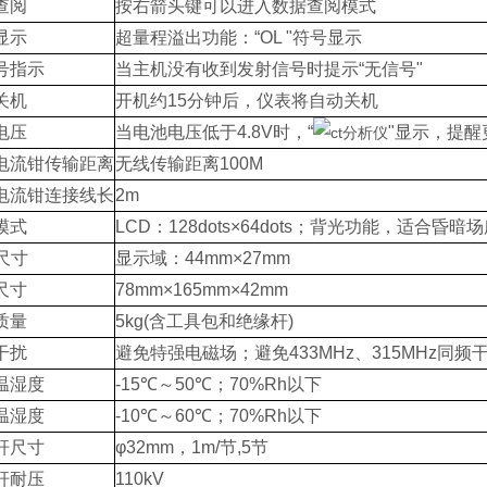
查阅
按右箭头键可以进入数据查阅模式
显示
超量程溢出功能：“OL "符号显示
号指示
当主机没有收到发射信号时提示“无信号"
关机
开机约15分钟后，仪表将自动关机
电压
当电池电压低于4.8V时，“
"显示，提醒
电流钳传输距离
无线传输距离100M
电流钳连接线长
2m
模式
LCD：128dots×64dots；背光功能，适合昏暗
尺寸
显示域：44mm×27mm
尺寸
78mm×165mm×42mm
质量
5kg(含工具包和绝缘杆)
干扰
避免特强电磁场；避免433MHz、315MHz同频
温湿度
-15℃～50℃；70%Rh以下
温湿度
-10℃～60℃；70%Rh以下
杆尺寸
φ32mm，1m/节,5节
杆耐压
110kV