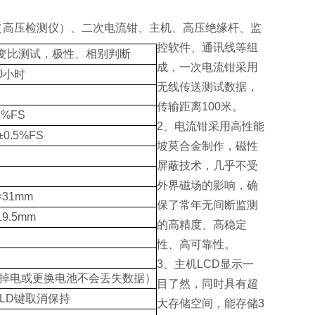
（高压检测仪）、二次电流钳、主机、高压绝缘杆、监
控软件、通讯线等组
变比测试，极性、相别判断
成，一次电流钳采用
30小时
无线传送测试数据，
传输距离100米。
5%FS
2、电流钳采用高性能
0.5%FS
坡莫合金制作，磁性
屏蔽技术，几乎不受
外界磁场的影响，确
31mm
保了常年无间断监测
9.5mm
的高精度、高稳定
性、高可靠性。
3、主机LCD显示一
（掉电或更换电池不会丢失数据）
目了然，同时具有超
LD键取消保持
大存储空间，能存储3