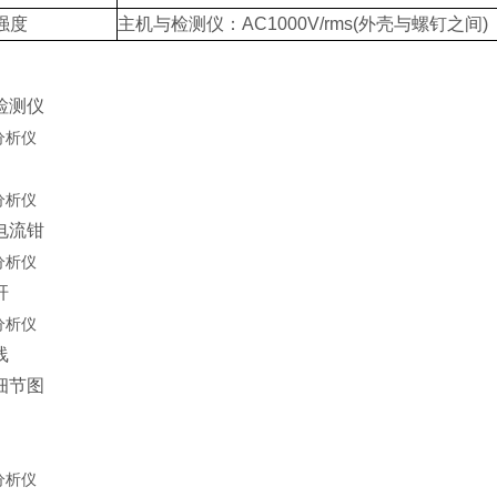
强度
主机与检测仪：AC1000V/rms(外壳与螺钉之间)
检测仪
电流钳
杆
线
细节图